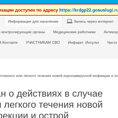
зации доступен по адресу
https://krdgp22.gosuslugi.r
Информация для население
Запись через интернет
 контролирующие органы
Медицинские работники
Антикор
В-Контакте
УЧАСТНИКАМ СВО
Инфаркт. Инсульт
Часто
птомного или легкого течения новой коронавирусной инфекции и о
н о действиях в случае
 легкого течения новой
екции и острой