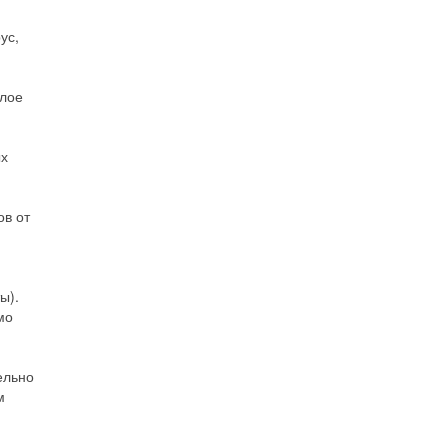
ус,
ёлое
ых
ов от
ы).
мо
ельно
м