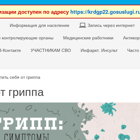
зации доступен по адресу
https://krdgp22.gosuslugi.r
Информация для население
Запись через интернет
 контролирующие органы
Медицинские работники
Антикор
В-Контакте
УЧАСТНИКАМ СВО
Инфаркт. Инсульт
Часто
тить себя от гриппа
т гриппа