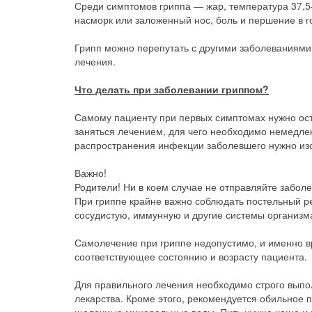
Среди симптомов гриппа — жар, температура 37,5–3
насморк или заложенный нос, боль и першение в г
Грипп можно перепутать с другими заболеваниями, 
лечения.
Что делать при заболевании гриппом?
Самому пациенту при первых симптомах нужно оста
заняться лечением, для чего необходимо немедле
распространения инфекции заболевшего нужно изо
Важно!
Родители! Ни в коем случае не отправляйте заболе
При гриппе крайне важно соблюдать постельный ре
сосудистую, иммунную и другие системы организм
Самолечение при гриппе недопустимо, и именно в
соответствующее состоянию и возрасту пациента.
Для правильного лечения необходимо строго выпо
лекарства. Кроме этого, рекомендуется обильное 
щелочные минеральные воды. Пить нужно чаще и 