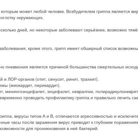
 которым может любой человек. Возбудителем гриппа является вир
соглотку окружающих.
сколько дней, но некоторые заболевают серьёзнее, возможно тяж
аболевания, кроме этого, грипп имеет обширный список возможн
но пневмония является причиной большинства смертельных исход
и ЛОР-органов (отит, синусит, ринит, трахеит).
емы (миокардит, перикардит).
т, менингоэнцефалит, энцефалит, невралгии, полирадикулоневрит
евременно проводить профилактику гриппа и правильно лечить са
риппа, вирусы типов А и В, отличаются агрессивностью и исключит
анные часы после заражения вирус приводит к глубоким поражения
возможности для проникновения в неё бактерий.