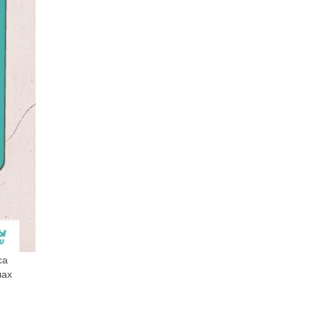
са
лах