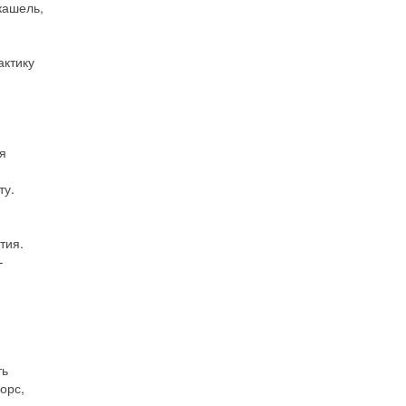
кашель,
актику
я
ту.
тия.
-
ть
орс,