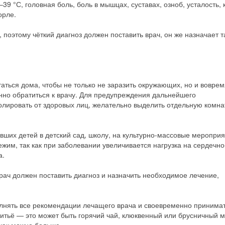
9 °С, головная боль, боль в мышцах, суставах, озноб, усталость, 
орле.
поэтому чёткий диагноз должен поставить врач, он же назначает т
ться дома, чтобы не только не заразить окружающих, но и воврем
нно обратиться к врачу. Для предупреждения дальнейшего
лировать от здоровых лиц, желательно выделить отдельную комна
вших детей в детский сад, школу, на культурно-массовые мероприя
жим, так как при заболевании увеличивается нагрузка на сердечно
а.
рач должен поставить диагноз и назначить необходимое лечение,
лнять все рекомендации лечащего врача и своевременно принима
питьё — это может быть горячий чай, клюквенный или брусничный м
как можно больше.